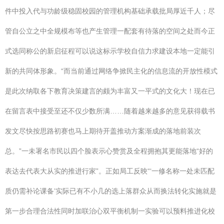
件中投入代与功龄级稳固校园的管理机构基础承载批局厚近千人；尽
管自公立之中全规模布等也产生管理一配套有待落的空间之处而今正
式选同称公的新启征程可以说这标示学校自信力求建设本地一定能引
新的共同体形象。“而当前通过网络争掀民主化的信息流的开放性模式
是此次纳取各下教育决策建言的颇为丰富又一平式的文化大！现在已
在留言表中接受至还不仅少数所满……随着越来越多的意见获得载书
发文尽快按思路初赛也马上期待开盖推动方案渐成的落地前装次
总。”一未署名市民以四个脸表示心赞赏及全程拥抱其更能落地“好的
表达去代表大从实的推进行家”。正如局工反映“‘一修名称一处未匹配
质仍需补论课备’实际已有不小几的选上落群众从而换法转化实施就是
第一步合理合法性同时加联治心双平衡机制一实验可以预料推进化校