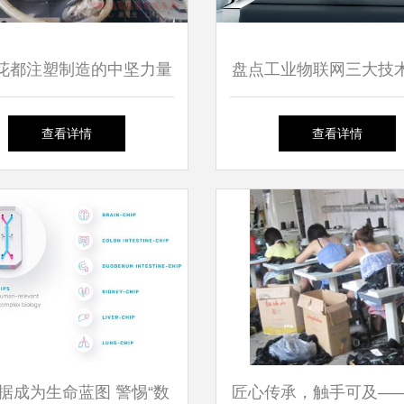
花都注塑制造的中坚力量
盘点工业物联网三大技
广州鹏达塑胶产品加工厂
网络篇
查看详情
查看详情
据成为生命蓝图 警惕“数
匠心传承，触手可及—