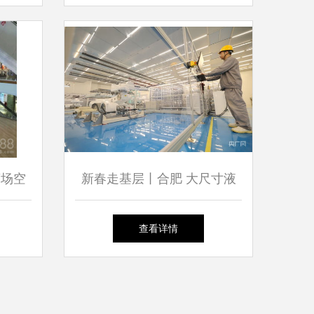
建设
商场空
新春走基层丨合肥 大尺寸液
晶基板玻璃产线春节不停转
查看详情