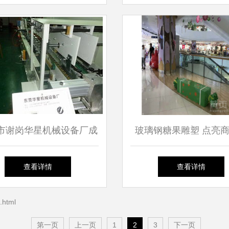
硕
市谢岗华星机械设备厂成
玻璃钢糖果雕塑 点亮
型机产品系列概览
间的创意小品艺术
查看详情
查看详情
html
第一页
上一页
1
2
3
下一页